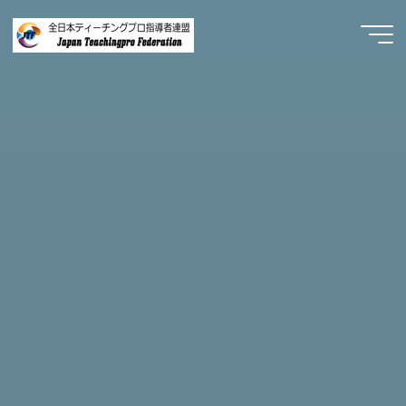
コ
ン
Japan
テ
Teachingpro
ン
ツ
Federation
へ
プ
ロ
ス
の
道
へ、
キ
一
歩
踏
ッ
み
出
そ
プ
う！