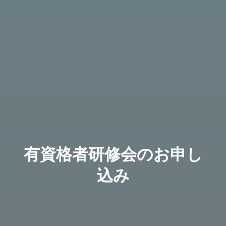
有資格者研修会のお申し
込み