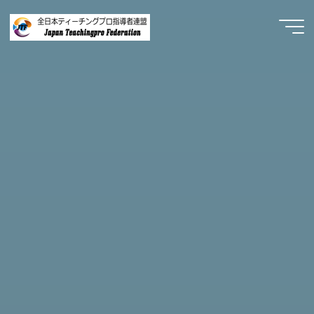
コ
ン
Japan
テ
Teachingpro
ン
ツ
Federation
へ
プ
ロ
ス
の
道
へ、
キ
一
歩
踏
ッ
み
出
そ
プ
う！