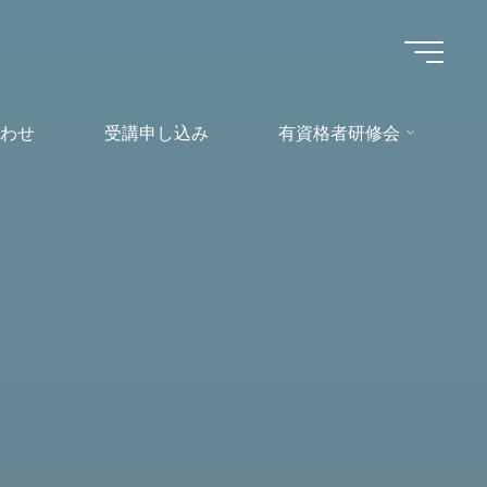
わせ
受講申し込み
有資格者研修会