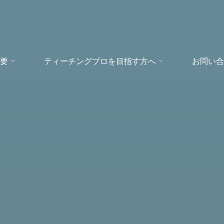
概要
ティーチングプロを目指す方へ
お問い合